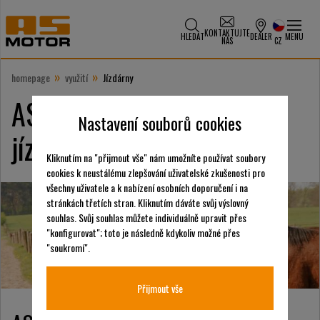
KONTAKTUJTE
HLEDAT
DEALER
MENU
NÁS
CZ
»
»
homepage
využití
Jízdárny
AS-Motor má řešení pro
Nastavení souborů cookies
jízdárny.
Kliknutím na "přijmout vše" nám umožníte používat soubory
cookies k neustálému zlepšování uživatelské zkušenosti pro
všechny uživatele a k nabízení osobních doporučení i na
stránkách třetích stran. Kliknutím dáváte svůj výslovný
souhlas. Svůj souhlas můžete individuálně upravit přes
"konfigurovat"; toto je následně kdykoliv možné přes
"soukromí".
Přijmout vše