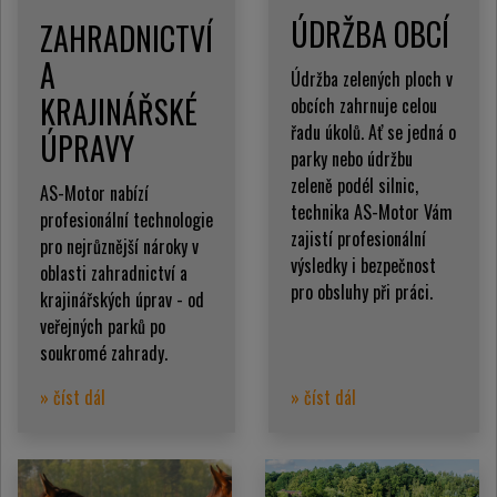
ÚDRŽBA OBCÍ
ZAHRADNICTVÍ
A
Údržba zelených ploch v
KRAJINÁŘSKÉ
obcích zahrnuje celou
řadu úkolů. Ať se jedná o
ÚPRAVY
parky nebo údržbu
zeleně podél silnic,
AS-Motor nabízí
technika AS-Motor Vám
profesionální technologie
zajistí profesionální
pro nejrůznější nároky v
výsledky i bezpečnost
oblasti zahradnictví a
pro obsluhy při práci.
krajinářských úprav - od
veřejných parků po
soukromé zahrady.
» číst dál
» číst dál