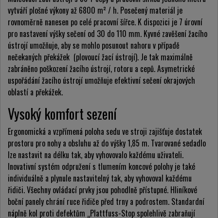
vytváří plošné výkony až 6800 m² / h. Posečený materiál je
rovnoměrně nanesen po celé pracovní šířce. K dispozici je 7 úrovní
pro nastavení výšky sečení od 30 do 110 mm. Kyvné zavěšení žacího
ústrojí umožňuje, aby se mohlo posunout nahoru v případě
nečekaných překážek (plovoucí žací ústrojí). Je tak maximálně
zabráněno poškození žacího ústrojí, rotoru a cepů. Asymetrické
uspořádání žacího ústrojí umožňuje efektivní sečení okrajových
oblastí a překážek.
Vysoký komfort sezení
Ergonomická a vzpřímená poloha sedu ve stroji zajišťuje dostatek
prostoru pro nohy a obsluhu až do výšky 1,85 m. Tvarované sedadlo
lze nastavit na délku tak, aby vyhovovalo každému uživateli.
Inovativní systém odpružení s tlumením koncové polohy je také
individuálně a plynule nastavitelný tak, aby vyhovoval každému
řidiči. Všechny ovládací prvky jsou pohodlně přístupné. Hliníkové
boční panely chrání ruce řidiče před trny a podrostem. Standardní
náplně kol proti defektům „Plattfuss-Stop spolehlivě zabraňují