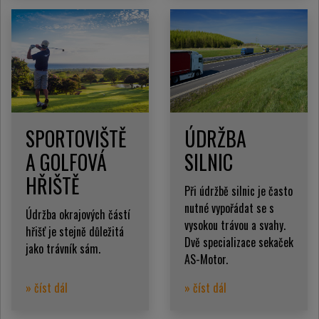
SPORTOVIŠTĚ
ÚDRŽBA
A GOLFOVÁ
SILNIC
HŘIŠTĚ
Při údržbě silnic je často
nutné vypořádat se s
Údržba okrajových částí
vysokou trávou a svahy.
hřišť je stejně důležitá
Dvě specializace sekaček
jako trávník sám.
AS-Motor.
» číst dál
» číst dál