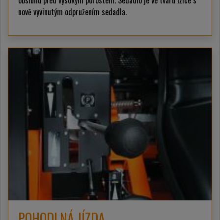
nově vyvinutým odpružením sedadla.
POHODLNÁ JÍZDA