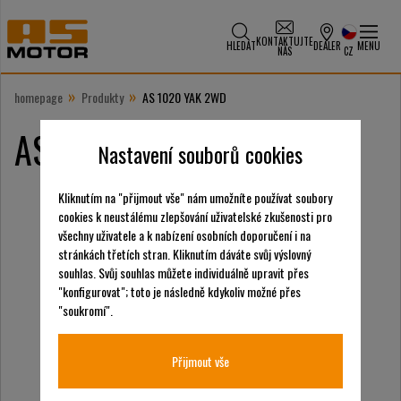
KONTAKTUJTE
HLEDAT
DEALER
MENU
NÁS
CZ
»
»
homepage
Produkty
AS 1020 YAK 2WD
AS 1020 YAK 2WD
Nastavení souborů cookies
Kliknutím na "přijmout vše" nám umožníte používat soubory
cookies k neustálému zlepšování uživatelské zkušenosti pro
všechny uživatele a k nabízení osobních doporučení i na
stránkách třetích stran. Kliknutím dáváte svůj výslovný
souhlas. Svůj souhlas můžete individuálně upravit přes
"konfigurovat"; toto je následně kdykoliv možné přes
"soukromí".
Přijmout vše