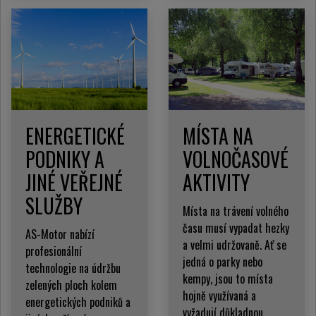
ENERGETICKÉ
MÍSTA NA
PODNIKY A
VOLNOČASOVÉ
JINÉ VEŘEJNÉ
AKTIVITY
SLUŽBY
Místa na trávení volného
času musí vypadat hezky
AS-Motor nabízí
a velmi udržovaně. Ať se
profesionální
jedná o parky nebo
technologie na údržbu
kempy, jsou to místa
zelených ploch kolem
hojně využívaná a
energetických podniků a
vyžadují důkladnou