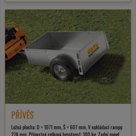
PŘÍVĚS
Ložná plocha: D = 1071 mm, Š = 607 mm, V nakládací rampy:
274 mm. Přípustná celková hmotnost: 100 kg. Zadní panel