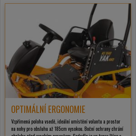
OPTIMÁLNÍ ERGONOMIE
Vzpřímená poloha vsedě, ideální umístění volantu a prostor
na nohy pro obsluhu až 185cm vysokou. Boční ochrany chrání
obsluhu před vysokým porostem. Sedadlo je ve tvaru lžíce s