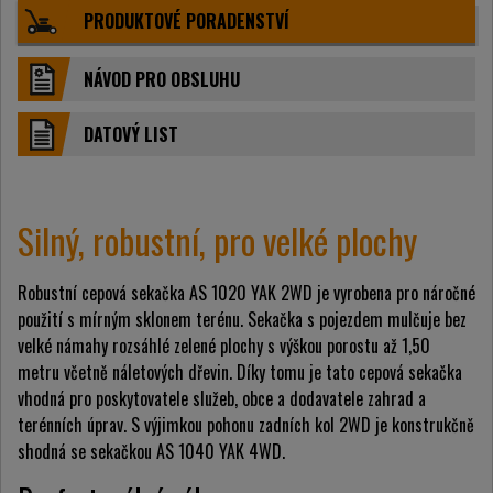
PRODUKTOVÉ PORADENSTVÍ
NÁVOD PRO OBSLUHU
DATOVÝ LIST
Silný, robustní, pro velké plochy
Robustní cepová sekačka AS 1020 YAK 2WD je vyrobena pro náročné
použití s mírným sklonem terénu. Sekačka s pojezdem mulčuje bez
velké námahy rozsáhlé zelené plochy s výškou porostu až 1,50
metru včetně náletových dřevin. Díky tomu je tato cepová sekačka
vhodná pro poskytovatele služeb, obce a dodavatele zahrad a
terénních úprav. S výjimkou pohonu zadních kol 2WD je konstrukčně
shodná se sekačkou AS 1040 YAK 4WD.