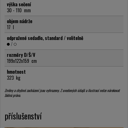
výška sečení
30 - 110
mm
objem nádrže
17
l
odpružené sedadlo, standard / volitelně
/
rozměry D/Š/V
199x122x159
cm
hmotnost
323
kg
Změny a chybné zacházení jsou vyhrazeny. Z uvedených údajů a ilustrací nelze nárokovat
žádná práva.
příslušenství