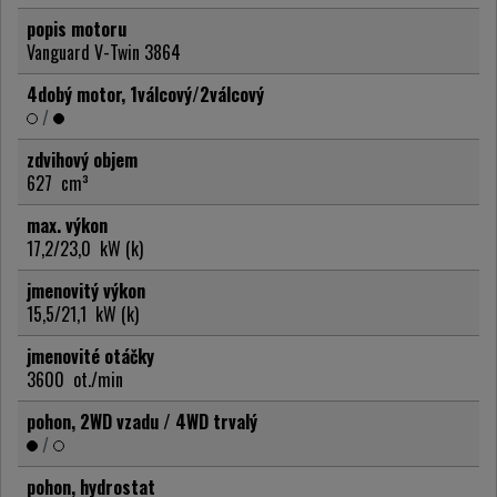
popis motoru
Vanguard V-Twin 3864
4dobý motor, 1válcový/2válcový
/
zdvihový objem
627
cm³
max. výkon
17,2/23,0
kW (k)
jmenovitý výkon
15,5/21,1
kW (k)
jmenovité otáčky
3600
ot./min
pohon, 2WD vzadu / 4WD trvalý
/
pohon, hydrostat