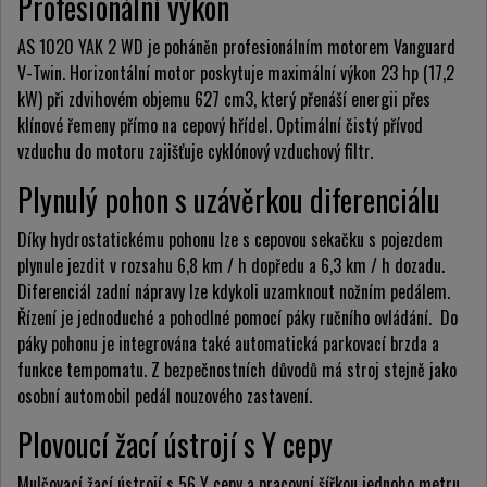
Profesionální výkon
AS 1020 YAK 2 WD je poháněn profesionálním motorem Vanguard
V-Twin. Horizontální motor poskytuje maximální výkon 23 hp (17,2
kW) při zdvihovém objemu 627 cm3, který přenáší energii přes
klínové řemeny přímo na cepový hřídel. Optimální čistý přívod
vzduchu do motoru zajišťuje cyklónový vzduchový filtr.
Plynulý pohon s uzávěrkou diferenciálu
Díky hydrostatickému pohonu lze s cepovou sekačku s pojezdem
plynule jezdit v rozsahu 6,8 km / h dopředu a 6,3 km / h dozadu.
Diferenciál zadní nápravy lze kdykoli uzamknout nožním pedálem.
Řízení je jednoduché a pohodlné pomocí páky ručního ovládání. Do
páky pohonu je integrována také automatická parkovací brzda a
funkce tempomatu. Z bezpečnostních důvodů má stroj stejně jako
osobní automobil pedál nouzového zastavení.
Plovoucí žací ústrojí s Y cepy
Mulčovací žací ústrojí s 56 Y cepy a pracovní šířkou jednoho metru