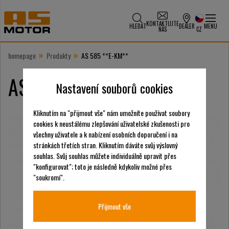
KONTAKTUJTE
HLEDAT
DEALER
MENU
NÁS
CZ
»
»
homepage
Produkty
AS 585 **E-KM**
E
AS 585
KM
Nastavení souborů cookies
Kliknutím na "přijmout vše" nám umožníte používat soubory
cookies k neustálému zlepšování uživatelské zkušenosti pro
všechny uživatele a k nabízení osobních doporučení i na
stránkách třetích stran. Kliknutím dáváte svůj výslovný
souhlas. Svůj souhlas můžete individuálně upravit přes
"konfigurovat"; toto je následně kdykoliv možné přes
"soukromí".
Přijmout vše