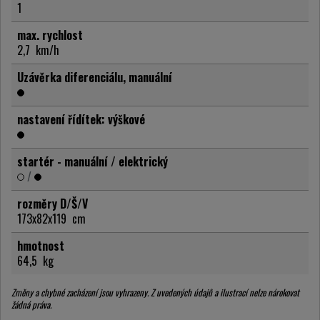
1
max. rychlost
2,7
km/h
Uzávěrka diferenciálu, manuální
nastavení řídítek: výškové
startér - manuální / elektrický
/
rozměry D/Š/V
173x82x119
cm
hmotnost
64,5
kg
Změny a chybné zacházení jsou vyhrazeny. Z uvedených údajů a ilustrací nelze nárokovat
žádná práva.