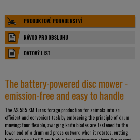
PRODUKTOVÉ PORADENSTVÍ
NÁVOD PRO OBSLUHU
DATOVÝ LIST
The battery-powered disc mower -
emission-free and easy to handle
The AS 585 KM turns forage production for animals into an
efficient and convenient task by embracing the principle of drum
mowing: four flexible, swinging knife blades are fastened to the
lower end of a drum and press outward when it rotates, cutting