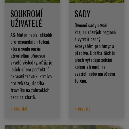
SOUKROMÍ
SADY
UŽIVATELÉ
Ovocné sady utváří
krajinu různých regionů
AS-Motor nabízí několik
a vytváří cenný
profesionálních řešení,
ekosystém pro hmyz a
která soukromým
ptactvo. Udržba těchto
uživatelům přinesou
ploch vyžaduje sekání
skvělé výsledky, ať již je
kolem stromů, na
jejich cílem perfektní
svazích nebo náročném
okrasný trávník, krmivo
terénu.
pro zvířata, údržba
trávníku na zahradách
nebo na chatě.
» číst dál
» číst dál